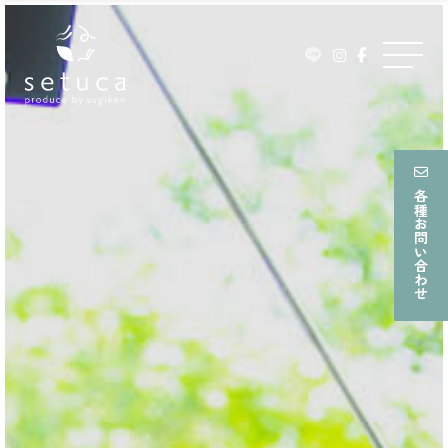
ュ
Skip
ー
to
メ
content
ニ
ュ
ー
各種お問い合わせ