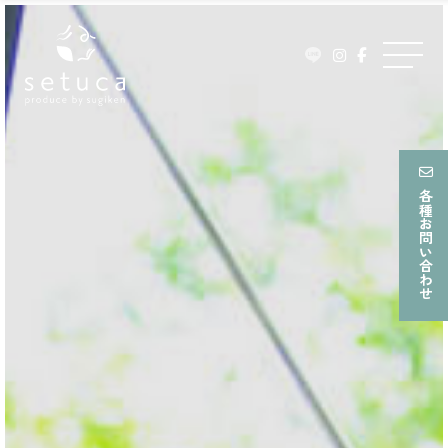
ュ
Skip
ー
to
メ
content
ニ
ュ
ー
各種お問い合わせ