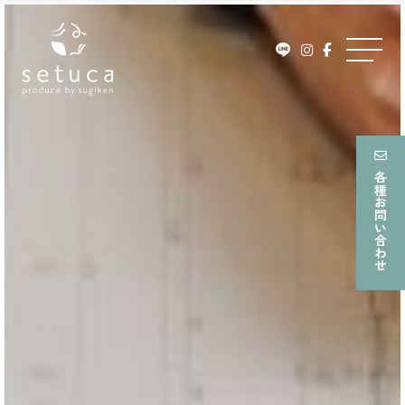
ュ
Skip
ー
to
メ
content
ニ
ュ
ー
各種お問い合わせ