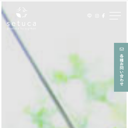
ュ
Skip
ー
to
メ
content
ニ
ュ
ー
各種お問い合わせ