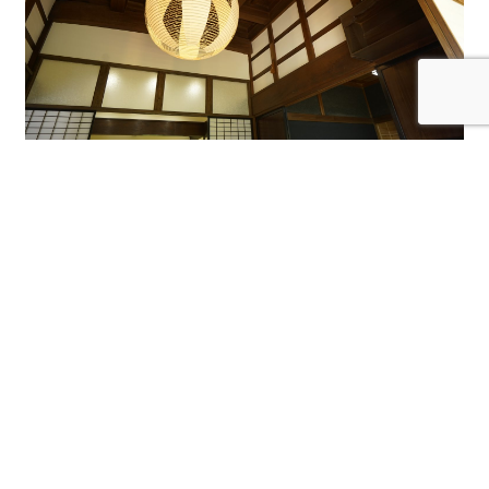
【リフォーム相談会でわかること】
①リフォーム・リノベーションの実例集の展示
②実例集に基づいた工事費用の掲示(外壁工事、水廻り工事etc
含む)
③使用する材料、住設設備の展示・体感(窓、外壁、便器、断熱
材、エコキュートetc)
④建築士・コーディネーターによる間取りとインテリアの無料