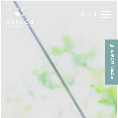
ュ
Skip
ー
to
メ
content
ニ
ュ
ー
各種お問い合わせ