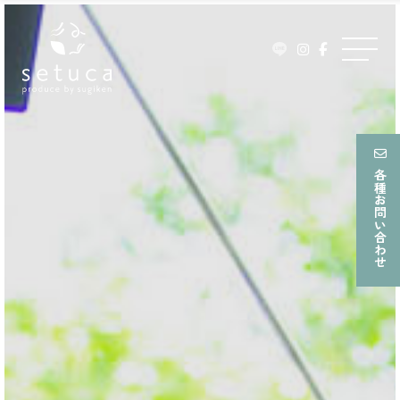
ュ
Skip
ー
to
メ
content
ニ
ュ
ー
各種お問い合わせ