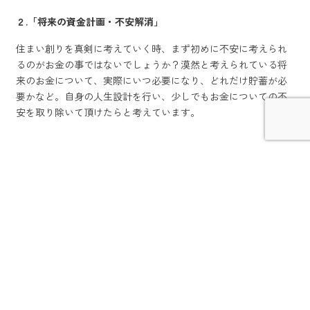
２.「将来の資金計画・不安解消」
住まい創りを真剣に考えていく時、まず初めに不安に考えられ
るのがお金の事ではないでしょうか？漠然と考えられている将
来のお金について、実際にいつ必要になり、どれだけ貯蓄が必
要かなど。自身の人生設計を行い、少しでもお金についての不
安を取り除いて頂けたらと考えています。
３.「安心な住まい創りの流れ」
住まい創りは何から始めていいの？どんな手続きを踏まないと
いけないの？など順を追って分かりやすくご説明します。
お客様の声
●漠然と考えていた自分の考えを整理ができ、家づくりの方向
性が見えました。（I様）
●住宅ローンがいくら借りられるかで家づくりを考えていまし