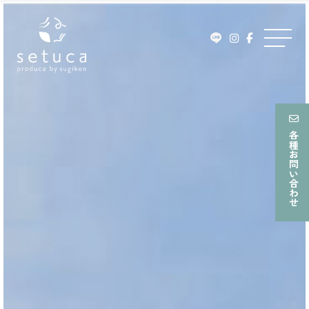
ュ
Skip
ー
to
メ
content
ニ
ュ
ー
各種お問い合わせ