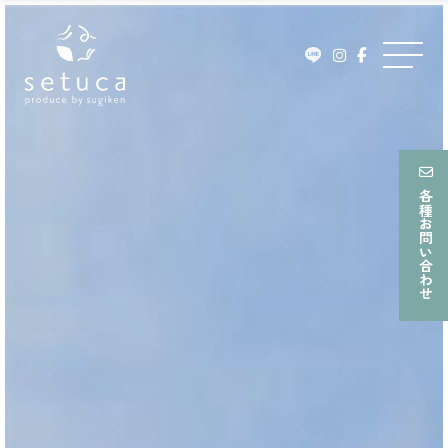
ュ
Skip
ー
to
メ
content
ニ
ュ
ー
各種お問い合わせ