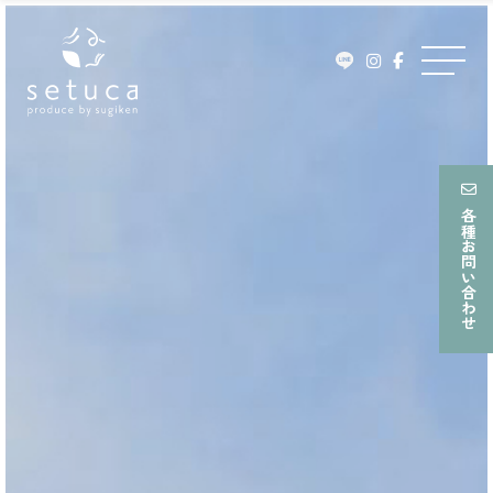
ュ
Skip
ー
to
メ
content
ニ
ュ
ー
各種お問い合わせ