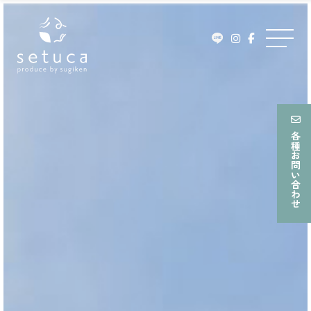
ュ
Skip
ー
to
メ
content
ニ
ュ
ー
各種お問い合わせ