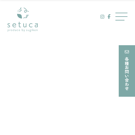
ュ
Skip
ー
to
メ
content
ニ
ュ
ー
各種お問い合わせ